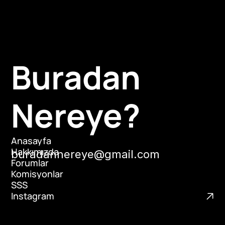
Buradan 
Nereye?
Anasayfa
Hakkımızda
Anasayfa
buradannereye@gmail.com
an
Forumlar
Hakkımızda
Komisyonlar
Forumlar
SSS
Komisyonlar
Instagram
SSS