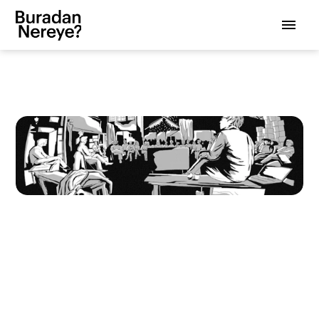
Kültür-Sanat 
Alanında 
Örgütlenme: Bir 
Dernek Kurmak